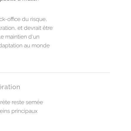
k-office du risque,
ation, et devrait être
le maintien d'un
'adaptation au monde
ération
crète reste semée
eins principaux