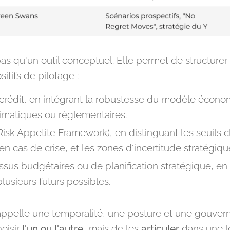
as qu'un outil conceptuel. Elle permet de structurer
itifs de pilotage :
crédit, en intégrant la robustesse du modèle économ
limatiques ou réglementaires.
isk Appetite Framework), en distinguant les seuils 
cas de crise, et les zones d'incertitude stratégiqu
sus budgétaires ou de planification stratégique, en t
usieurs futurs possibles.
appelle une temporalité, une posture et une gouver
hoisir
l'un ou l'autre
, mais de les
articuler
dans une l