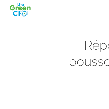
Rép
bousso