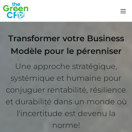
T
ransformer votre Business
Modèle pour le pérenniser
Une approche stratégique,
systémique et humaine pour
conjuguer rentabilité, résilience
et durabilité dans un monde où
l'incertitude est devenu la
norme!